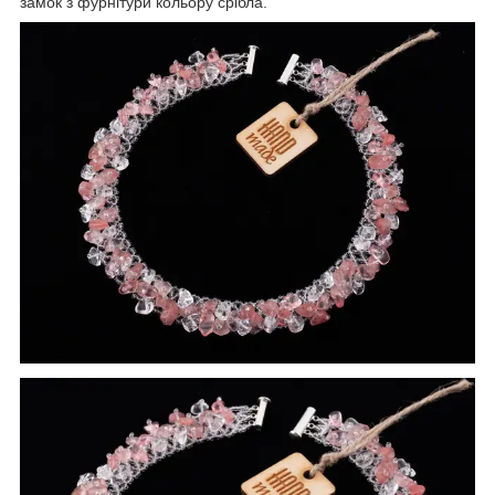
замок з фурнітури кольору срібла.