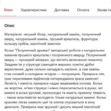
Опис
Характеристики
Доставка
Оплата
Умови п
Опис
Матеріали: чеський бісер, натуральний камінь, полуничний
кварц, натуральний камінь, гірський кришталь, фурнітура
кольору срібла, магнітний замочок
Кольє "Полуничний аромат" авторської роботи з натуральних
каменів гірського кришталю і полуничного кварцу. Полуничний
кварц — прозорий мінерал, що містить включення гематиту.
Завдяки їм у структурі самоцвіти виразно помітні дрібні
вкраплення, дуже сильно нагадують насіння, а сам камінь
стає схожий з солодкою ягодою — полуницею. Прикраса сяє,
грає переливами відблисків непередавана краса каменю!
Легкість і ніжність прикраси надає мереживна основа. Кольє
не жорстке, м'яко струмує і ніжно пересипається в руках, всі
камені в кольє рухливі, прохолодні та мають приємну тяжкість
- такою властивістю володіють тільки натуральні камені. Кольє
красиво лягає навколо шиї та злегка спускається в зону
декольте. Прикраса має зручний і досить міцний магнітний