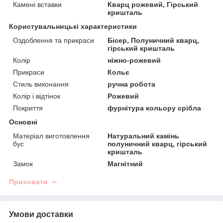
Камені вставки
Кварц рожевий, Гірський
кришталь
Користувальницькі характеристики
Оздоблення та прикраси
Бісер, Полуничний кварц,
гірський кришталь
Колір
ніжно-рожевий
Прикраси
Кольє
Стиль виконання
ручна робота
Колір і відтінок
Рожевий
Покриття
фурнітура кольору срібла
Основні
Матеріал виготовлення
Натуральний камінь
бус
полуничний кварц, гірський
кришталь
Замок
Магнітний
Приховати
Умови доставки