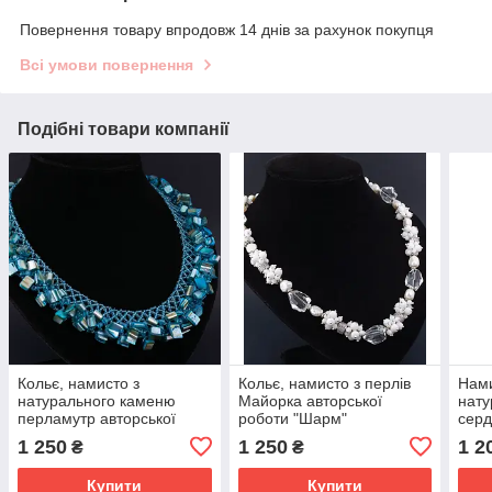
Повернення товару впродовж 14 днів за рахунок покупця
Всі умови повернення
Подібні товари компанії
Кольє, намисто з
Кольє, намисто з перлів
Нами
натурального каменю
Майорка авторської
нату
перламутр авторської
роботи "Шарм"
серд
роботи "Морський бриз"
авто
1 250
1 250
1 2
₴
₴
Купити
Купити