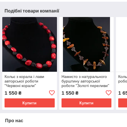
Подібні товари компанії
Кольє з корала і лави
Намисто з натурального
Коль
авторської роботи
бурштину авторської
робо
"Червоні корали"
роботи "Золоті переливи"
1 550
1 550
1 6
₴
₴
Купити
Купити
Про нас