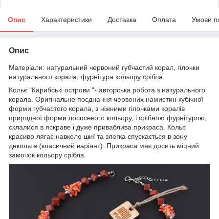
Опис
Характеристики
Доставка
Оплата
Умови п
Опис
Матеріали: натуральний червоний губчастий корал, гілочки
натурального корала, фурнітура кольору срібла.
Кольє "Карибські острови "- авторська робота з натурального
корала. Оригінальне поєднання червоних намистин кубічної
форми губчастого корала, з ніжними гілочками коралів
природної форми лососевого кольору, і срібною фурнітурою,
склалися в яскраве і дуже приваблива прикраса. Кольє
красиво лягає навколо шиї та злегка спускається в зону
декольте (класичний варіант). Прикраса має досить міцний
замочок кольору срібла.