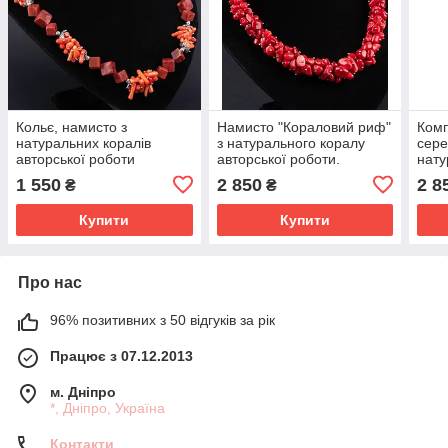
Кольє, намисто з
Намисто "Кораловий риф"
Комп
натуральних коралів
з натурального коралу
сере
авторської роботи
авторської роботи.
нату
"Карибські острови"
авто
1 550
2 850
2 8
₴
₴
Купити
Купити
Про нас
96% позитивних з 50 відгуків за рік
Працює з 07.12.2013
м. Дніпро
*, Дніпро, Україна
Контакти