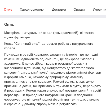
Опис
Характеристики
Доставка
Оплата
Умови п
Опис
Матеріали: натуральний корал (помаранчевий), вінтажна
мідна фурнітура.
Кольє "Сонячний риф"- авторська робота з натурального
корала.
Прикраса має свій характер, загадку та історію - це не нудні
камені, всі однакові та одноманітні, це прикраса "чіпляє" і
заворожує. В кольє зібрані корали розкішної форми з
численними відтінками, від жовтуватого до жовтогарячого
кольору (натуральний колір), красивою різноманітної фактури
й форми каменю, казковому природному малюнку
притаманному тільки коралам. Камені великі, гладкі дуже
приємні на дотик, так приємно їх тримати в руках, перебирати
й розглядати. Кожен корал в кольє неймовірно гарний, у своїй
первозданній природного натуральній красі, в поєднанні
червонуватою вінтажній мідної фурнітури - виглядає стильно
й ефектно. Довжину виробу можна регулювати