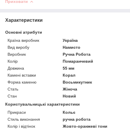
Приховати
Характеристики
Основні атрибути
Країна виробник
Україна
Вид виробу
Намисто
Виробник
Ручна Робота
Колір
Помаранчевий
Довжина
55 мм
Камені вставки
Корал
Форма каменю
Восьмикутник
Стать
Жіноча
Стан
Новий
Користувальницькі характеристики
Прикраси
Кольє
Стиль виконання
ручна робота
Колір і відтінок
Жовто-оранжеві тони