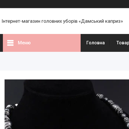
Інтернет-магазин головних уборів «Дамський каприз»
Меню
Головна
Това
Товари
Статті
Про нас
Відгуки