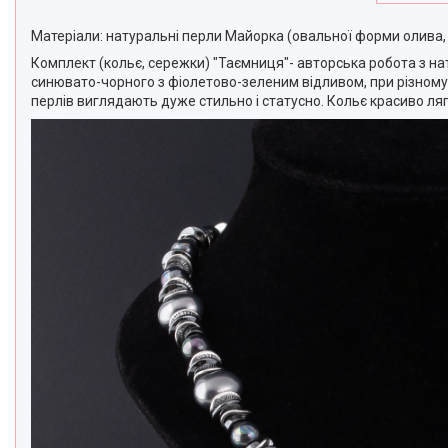
Матеріали: натуральні перли Майорка (овальної форми олива, 
Комплект (кольє, сережки) "Таємниця"- авторська робота з на
синювато-чорного з фіолетово-зеленим відливом, при різному 
перлів виглядають дуже стильно і статусно. Кольє красиво ляг