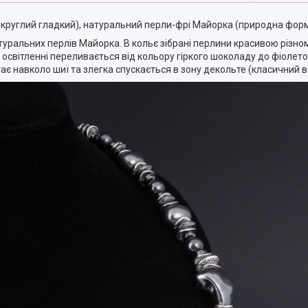
круглий гладкий), натуральний перли-фрі Майорка (природна форма
туральних перлів Майорка. В кольє зібрані перлини красивою різно
освітленні переливається від кольору гіркого шоколаду до фіолето
ає навколо шиї та злегка спускається в зону декольте (класичний 