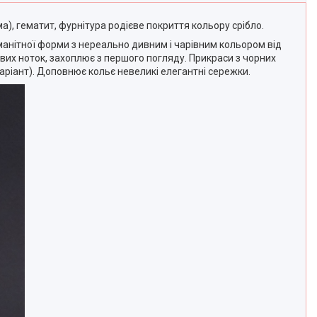
), гематит, фурнітура родієве покриття кольору срібло.
манітної форми з нереально дивним і чарівним кольором від
вих ноток, захоплює з першого погляду. Прикраси з чорних
варіант). Доповнює кольє невеликі елегантні сережки.