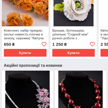
Комплект, набір прикрас:
Брошка, бутоньєрка,
Квіт
(кольє-намисто,гілочка в
шпилька "Східний мак"
в за
зачіску, сережки) "Квітуча
ручної роботи з
"Укр
сакура".
флористичних полімерних
ручн
650
1 250
2 5
₴
₴
глин.
Купити
Купити
Акційні пропозиції та новинки