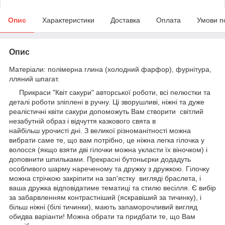
Опис
Характеристики
Доставка
Оплата
Умови п
Опис
Матеріали: полімерна глина (холодний фарфор), фурнітура,
лляний шпагат.
Прикраси "Квіт сакури" авторської роботи, всі пелюстки та
деталі роботи зліплені в ручну. Ці зворушливі, ніжні та дуже
реалістичні квіти сакури допоможуть Вам створити світлий
незабутній образ і відчуття казкового свята в
найбільш урочисті дні. З великої різноманітності можна
вибрати саме те, що вам потрібно, це ніжна легка гілочка у
волосся (якщо взяти дві гілочки можна укласти їх віночком) і
доповнити шпильками. Прекрасні бутоньєрки додадуть
особливого шарму нареченому та дружку з дружкою. Гілочку
можна стрічкою закріпити на зап'ястку вигляді браслета, і
ваша дружка відповідатиме тематиці та стилю весілля. Є вибір
за забарвленням контрастніший (яскравіший за тичинку), і
більш ніжні (білі тичинки), мають запаморочливий вигляд
обидва варіанти! Можна обрати та придбати те, що Вам