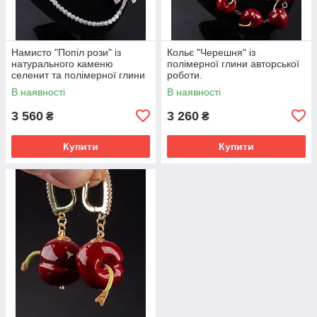
Намисто "Попіл рози" із
Кольє "Черешня" із
натурального каменю
полімерної глини авторської
селенит та полімерної глини
роботи.
авторської роботи.
В наявності
В наявності
3 560
3 260
₴
₴
Купити
Купити