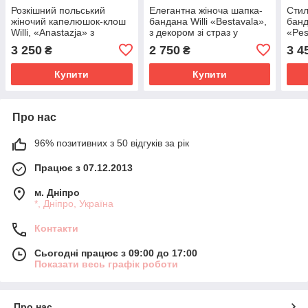
Розкішний польський
Елегантна жіноча шапка-
Стил
жіночий капелюшок-клош
бандана Willi «Bestavala»,
банд
Willi, «Anastazja» з
з декором зі страз у
«Pes
ошатним декором, у
світло-сірому кольорі.
зі с
3 250
2 750
3 4
₴
₴
червоному кольорі.
біло
Купити
Купити
Про нас
96% позитивних з 50 відгуків за рік
Працює з 07.12.2013
м. Дніпро
*, Дніпро, Україна
Контакти
Сьогодні працює з 09:00 до 17:00
Показати весь графік роботи
Про нас