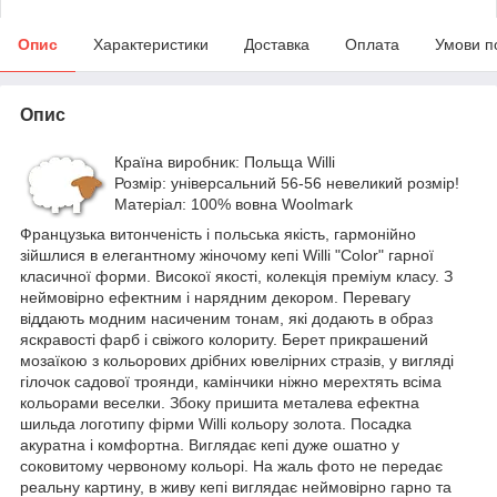
Опис
Характеристики
Доставка
Оплата
Умови п
Опис
Країна виробник: Польща Willi
Розмір: універсальний 56-56 невеликий розмір!
Матеріал: 100% вовна Woolmark
Французька витонченість і польська якість, гармонійно
зійшлися в елегантному жіночому кепі Willi "Color" гарної
класичної форми. Високої якості, колекція преміум класу. З
неймовірно ефектним і нарядним декором. Перевагу
віддають модним насиченим тонам, які додають в образ
яскравості фарб і свіжого колориту. Берет прикрашений
мозаїкою з кольорових дрібних ювелірних стразів, у вигляді
гілочок садової троянди, камінчики ніжно мерехтять всіма
кольорами веселки. Збоку пришита металева ефектна
шильда логотипу фірми Willi кольору золота. Посадка
акуратна і комфортна. Виглядає кепі дуже ошатно у
соковитому червоному кольорі. На жаль фото не передає
реальну картину, в живу кепі виглядає неймовірно гарно та