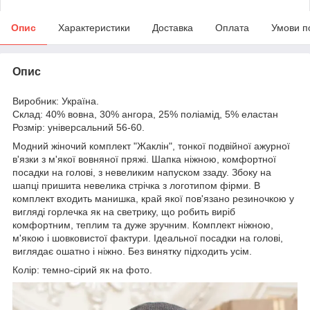
Опис
Характеристики
Доставка
Оплата
Умови п
Опис
Виробник: Україна.
Склад: 40% вовна, 30% ангора, 25% поліамід, 5% еластан
Розмір: універсальний 56-60.
Модний жіночий комплект "Жаклін", тонкої подвійної ажурної
в'язки з м'якої вовняної пряжі. Шапка ніжною, комфортної
посадки на голові, з невеликим напуском ззаду. Збоку на
шапці пришита невелика стрічка з логотипом фірми. В
комплект входить манишка, край якої пов'язано резиночкою у
вигляді горлечка як на светрику, що робить виріб
комфортним, теплим та дуже зручним. Комплект ніжною,
м'якою і шовковистої фактури. Ідеальної посадки на голові,
виглядає ошатно і ніжно. Без винятку підходить усім.
Колір: темно-сірий як на фото.