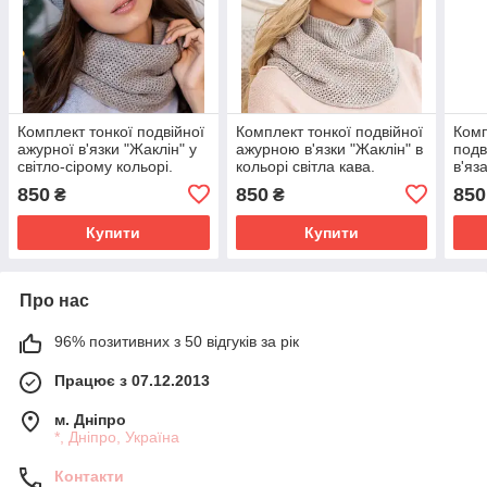
Комплект тонкої подвійної
Комплект тонкої подвійної
Комп
ажурної в'язки "Жаклін" у
ажурною в'язки "Жаклін" в
подв
світло-сірому кольорі.
кольорі світла кава.
в'яз
коль
850
850
850
₴
₴
Купити
Купити
Про нас
96% позитивних з 50 відгуків за рік
Працює з 07.12.2013
м. Дніпро
*, Дніпро, Україна
Контакти