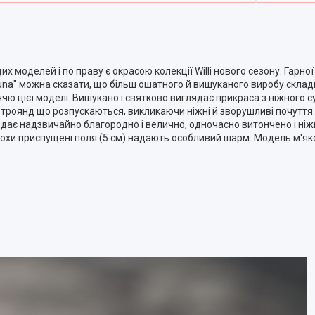
х моделей і по праву є окрасою колекції Willi нового сезону. Гарно
suna" можна сказати, що більш ошатного й вишуканого виробу скла
иччю цієї моделі. Вишукано і святково виглядає прикраса з ніжного 
 троянд що розпускаються, викликаючи ніжні й зворушливі почуття
ядає надзвичайно благородно і велично, одночасно витончено і ні
рохи приспущені поля (5 см) надають особливий шарм. Модель м'яко 