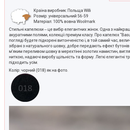
Країна виробник: Польща Willi
Розмір: універсальний 56-59
Матеріал: 100% вовна Woolmark
Стильні капелюхи ‒ це вибір елегантних жінок. Одна з найкращи
акуратними полями, колекції преміум класу. Про капелюх "Ba
погляді будете підкорені витонченістю і, в той самий час, вел
зібрані з натурального шовку, добре передають ефект бутонів
м'яким переливом шовку в мерехтінні золотих намистин, вигл
ниткою, надаючі виробу щільність та форму. Легкі елегантні т
підходить усім.
Колір: чорний (018) як на фото.