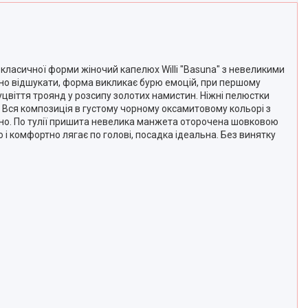
ї класичної форми жіночий капелюх Willi "Basuna" з невеликими
дно відшукати, форма викликає бурю емоцій, при першому
суцвіття троянд у розсипу золотих намистин. Ніжні пелюстки
. Вся композиція в густому чорному оксамитовому кольорі з
жно. По тулії пришита невелика манжета оторочена шовковою
і комфортно лягає по голові, посадка ідеальна. Без винятку