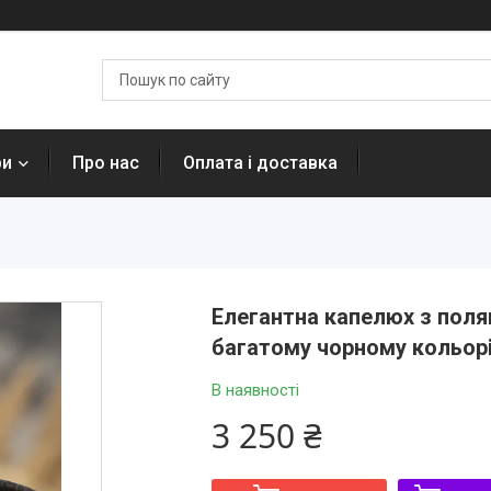
ри
Про нас
Оплата і доставка
Елегантна капелюх з полям
багатому чорному кольорі
В наявності
3 250 ₴