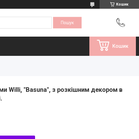
Кошик
Кошик
и Willi, "Basuna", з розкішним декором в
.