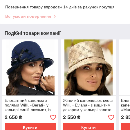
Повернення товару впродовж 14 днів за рахунок покупця
Всі умови повернення
Подібні товари компанії
Елегантний капелюх з
Жіночий капелюшок-клош
Елег
полями Willi, «Berati» у
Willi, «Eviana» з вишитим
капе
кольорі синій оксамит, із
декором у кольорі золото.
«Mur
ошатним бантом.
деко
2 650
2 550
2 8
₴
₴
Купити
Купити