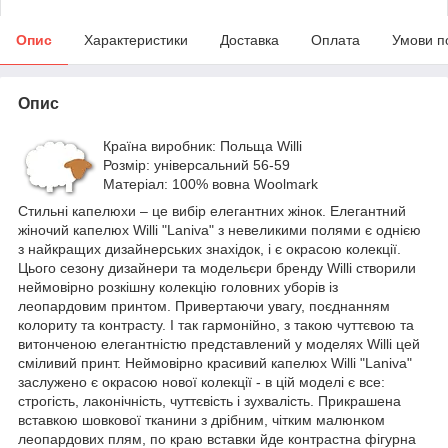
Опис
Характеристики
Доставка
Оплата
Умови п
Опис
Країна виробник: Польща Willi
Розмір: універсальний 56-59
Матеріал: 100% вовна Woolmark
Стильні капелюхи – це вибір елегантних жінок. Елегантний
жіночий капелюх Willi "Laniva" з невеликими полями є однією
з найкращих дизайнерських знахідок, і є окрасою колекції.
Цього сезону дизайнери та модельєри бренду Willi створили
неймовірно розкішну колекцію головних уборів із
леопардовим принтом. Привертаючи увагу, поєднанням
колориту та контрасту. І так гармонійно, з такою чуттєвою та
витонченою елегантністю представлений у моделях Willi цей
сміливий принт. Неймовірно красивий капелюх Willi "Laniva"
заслужено є окрасою нової колекції - в цій моделі є все:
строгість, лаконічність, чуттєвість і зухвалість. Прикрашена
вставкою шовкової тканини з дрібним, чітким малюнком
леопардових плям, по краю вставки йде контрастна фігурна