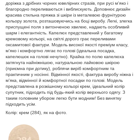
доріжка з дрібних чорних ювелірних стразів, при русі м'яко і
благородно переливаються і виблискують. Доповнює дизайн
красива стильна пряжка зі шкіри із металевою фурнітурою
кольору золота, розташовуючись на боці виробу. Легкі, злегка
приспущені поля з витонченою хвилею, надають особливий
шарм і елегантність. Капелюх представлений у багатому
кремовому кольорі, на світлі дорого грає переливами
оксамитової фактури. Модель високої якості преміум класу,
м'яко і комфортно лягає по голові (ідеальна посадка,
капелюшок на голові нечутно). Крайка по полю капелюха
затягнута найніжнішою, натуральною лайковою шкірою
(приємна при дотику), роблячи виріб комфортним та
практичним у носінні. Відмінної якості, фактура виробу ніжна і
м'яка, відмінної й комфортної посадки по голові. Модель
представлена ​​в розкішному кольорі крем, ідеальний колір
супутник, підходить під будь-який колір верхнього одягу. З
таким головним убором легко бути модним! Без винятку
підходить усім.
Колір: крем (284), як на фото.