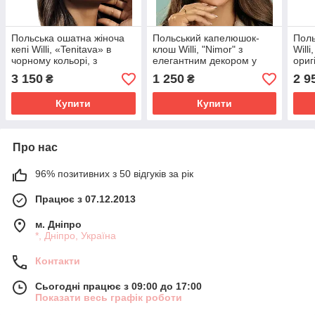
Польська ошатна жіноча
Польський капелюшок-
Поль
кепі Willi, «Tenitava» в
клош Willi, "Nimor" з
Willi
чорному кольорі, з
елегантним декором у
ориг
розкішним вишитий
кольорах.
чорн
3 150
1 250
2 9
₴
₴
шовком декором.
Купити
Купити
Про нас
96% позитивних з 50 відгуків за рік
Працює з 07.12.2013
м. Дніпро
*, Дніпро, Україна
Контакти
Сьогодні працює з 09:00 до 17:00
Показати весь графік роботи