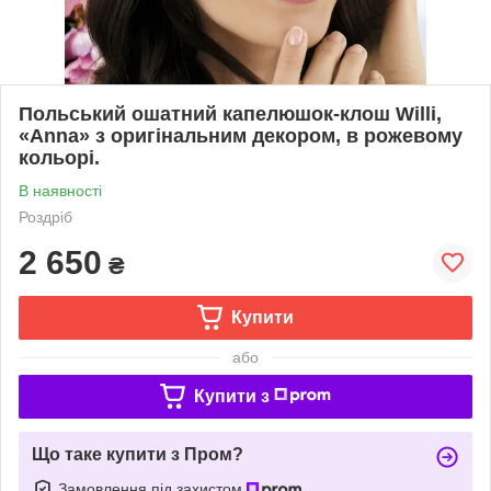
Польський ошатний капелюшок-клош Willi,
«Anna» з оригінальним декором, в рожевому
кольорі.
В наявності
Роздріб
2 650
₴
Купити
або
Купити з
Що таке купити з Пром?
Замовлення під захистом