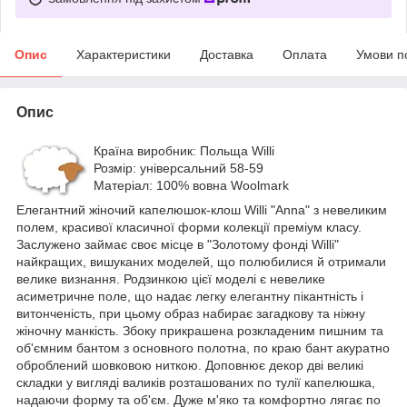
Опис
Характеристики
Доставка
Оплата
Умови п
Опис
Країна виробник: Польща Willi
Розмір: універсальний 58-59
Матеріал: 100% вовна Woolmark
Елегантний жіночий капелюшок-клош Willi "Anna" з невеликим
полем, красивої класичної форми колекції преміум класу.
Заслужено займає своє місце в "Золотому фонді Willi"
найкращих, вишуканих моделей, що полюбилися й отримали
велике визнання. Родзинкою цієї моделі є невелике
асиметричне поле, що надає легку елегантну пікантність і
витонченість, при цьому образ набирає загадкову та ніжну
жіночну манкість. Збоку прикрашена розкладеним пишним та
об'ємним бантом з основного полотна, по краю бант акуратно
оброблений шовковою ниткою. Доповнює декор дві великі
складки у вигляді валиків розташованих по тулії капелюшка,
надаючи форму та об'єм. Дуже м'яко та комфортно лягає по