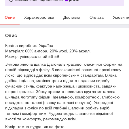
Опис
Характеристики
Доставка
Оплата
Умови п
Опис
Країна виробник: Україна
Матеріал: 60% ангора, 20% wool, 20% акрил.
Розмір: універсальний 56-59
Зимова жіноча шапка Діагональ красивої класичної форми на
ніжній підкладці з флісу. З високоякісної вовняної пряжі класу
люкс, що відповідає всім європейським стандартам. В'язка
дрібна і щільна, маківка трохи піднята надаючи виробу
сучасний стиль, фактура найніжніша і шовковиста, завдяки
шерсті кролика. Збоку пришита невелика кругла металева
шильда логотипу фірми. Ідеальною, комфортною, глибокою
посадкою по голові (шапку на голові нечутно). Усередині
підкладка з флісу по всій глибині шапочки робить виріб
теплим і комфортним. Чудова модель шапочки відмінної
якості та комфорту, рекомендую всім.
Колір: темна пудра, як на фото.