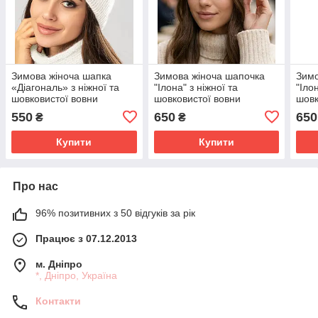
Зимова жіноча шапка
Зимова жіноча шапочка
Зимо
«Діагональ» з ніжної та
"Ілона" з ніжної та
"Іло
шовковистої вовни
шовковистої вовни
шовк
кролика в кольорі світле
кролика кольору світлий
крол
550
650
650
₴
₴
молоко.
персик.
Купити
Купити
Про нас
96% позитивних з 50 відгуків за рік
Працює з 07.12.2013
м. Дніпро
*, Дніпро, Україна
Контакти