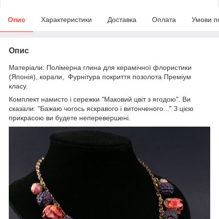
Опис
Характеристики
Доставка
Оплата
Умови п
Опис
Матеріали: Полімерна глина для керамічної флористики
(Японія), корали, Фурнітура покриття позолота Преміум
класу.
Комплект намисто і сережки "Маковий цвіт з ягодою". Ви
сказали: "Бажаю чогось яскравого і витонченого..." З цією
прикрасою ви будете неперевершені.