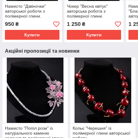
Намисто "Дзвіночки"
Чокер "Весна квітує"
Нами
авторської роботи з
авторська робота з
"Бла
полімерної глини.
полімерної глини.
авто
полі
950
1 250
1 2
₴
₴
Купити
Купити
Акційні пропозиції та новинки
Намисто "Попіл рози" із
Кольє "Черешня" із
натурального каменю
полімерної глини авторської