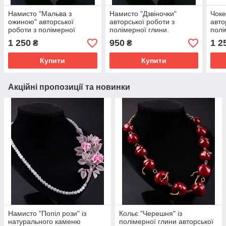
Намисто "Мальва з
Намисто "Дзвіночки"
Чоке
ожиною" авторської
авторської роботи з
авто
роботи з полімерної
полімерної глини.
полі
глини.
1 250
950
1 2
₴
₴
Купити
Купити
Акційні пропозиції та новинки
Намисто "Попіл рози" із
Кольє "Черешня" із
натурального каменю
полімерної глини авторської