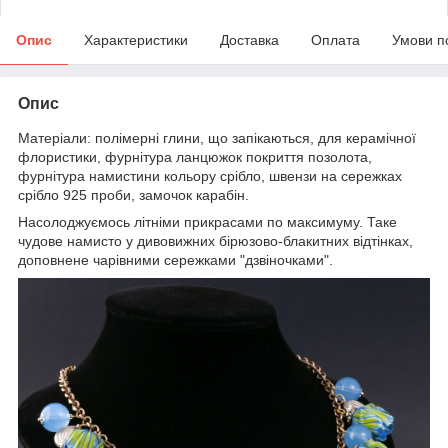
Опис
Характеристики
Доставка
Оплата
Умови п
Опис
Матеріали: полімерні глини, що запікаються, для керамічної
флористики, фурнітура ланцюжок покриття позолота,
фурнітура намистини кольору срібло, швензи на сережках
срібло 925 проби, замочок карабін.
Насолоджуємось літніми прикрасами по максимуму. Таке
чудове намисто у дивовижних бірюзово-блакитних відтінках,
доповнене чарівними сережками "дзвіночками".