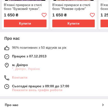
В'язані прикраси в стилі
В'язані прикраси в стилі
В'яз
бохо "Бузковий туман".
бохо "Рожеве суфле"
бохо
1 650
1 650
1 2
₴
₴
Купити
Купити
Про нас
96% позитивних з 50 відгуків за рік
Працює з 07.12.2013
м. Дніпро
*, Дніпро, Україна
Контакти
Сьогодні працює з 09:00 до 17:00
Показати весь графік роботи
Про нас