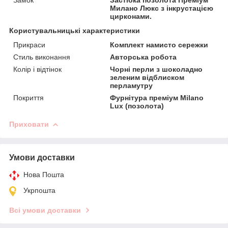
Милано Люкс з інкрустацією
цирконами.
Користувальницькі характеристики
Прикраси
Комплект намисто сережки
Стиль виконання
Авторська робота
Колір і відтінок
Чорні перли з шоколадно
зеленим відблиском
перламутру
Покриття
Фурнітура преміум Milano
Lux (позолота)
Приховати
Умови доставки
Нова Пошта
Укрпошта
Всі умови доставки