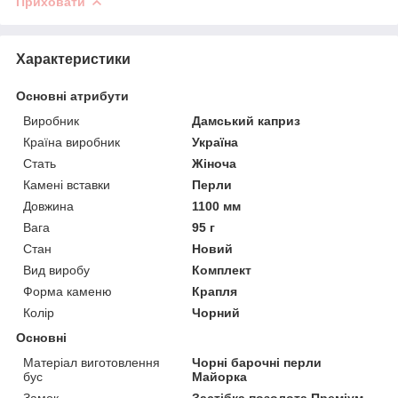
Приховати
Характеристики
Основні атрибути
Виробник
Дамський каприз
Країна виробник
Україна
Стать
Жіноча
Камені вставки
Перли
Довжина
1100 мм
Вага
95 г
Стан
Новий
Вид виробу
Комплект
Форма каменю
Крапля
Колір
Чорний
Основні
Матеріал виготовлення
Чорні барочні перли
бус
Майорка
Замок
Застібка позолота Преміум