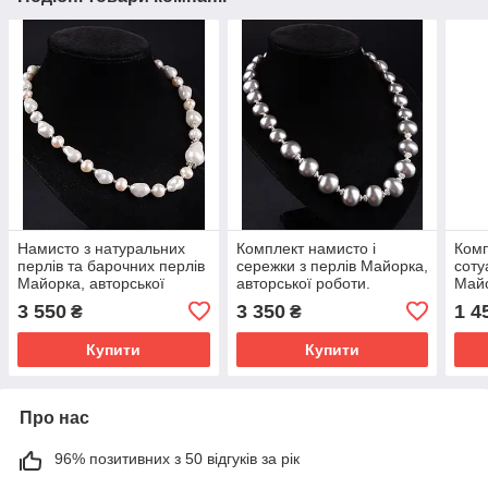
Намисто з натуральних
Комплект намисто і
Комп
перлів та барочних перлів
сережки з перлів Майорка,
соту
Майорка, авторської
авторської роботи.
Майо
роботи.
рако
3 550
3 350
1 4
₴
₴
Купити
Купити
Про нас
96% позитивних з 50 відгуків за рік