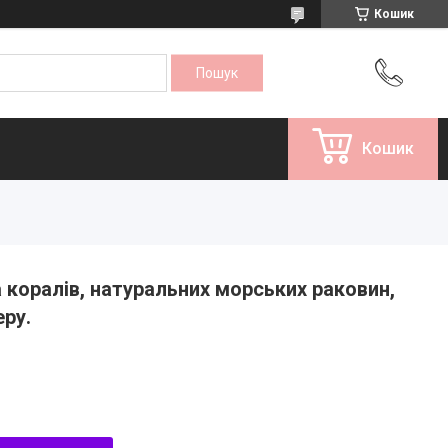
Кошик
Кошик
 коралів, натуральних морських раковин,
еру.