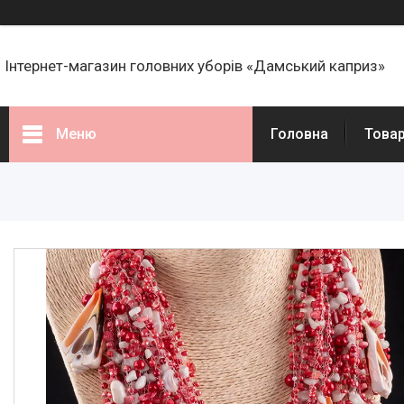
Інтернет-магазин головних уборів «Дамський каприз»
Меню
Головна
Това
Товари
Статті
Про нас
Відгуки