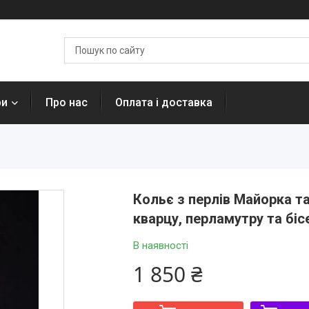
ри
Про нас
Оплата і доставка
Кольє з перлів Майорка та
кварцу, перламутру та біс
В наявності
1 850 ₴