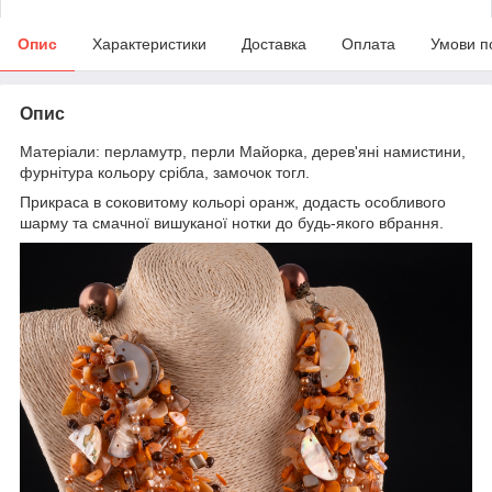
Опис
Характеристики
Доставка
Оплата
Умови п
Опис
Матеріали: перламутр, перли Майорка, дерев'яні намистини,
фурнітура кольору срібла, замочок тогл.
Прикраса в соковитому кольорі оранж, додасть особливого
шарму та смачної вишуканої нотки до будь-якого вбрання.