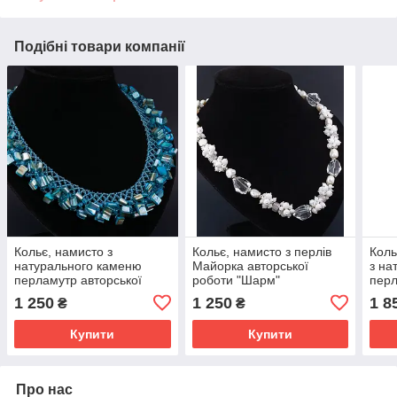
Подібні товари компанії
Кольє, намисто з
Кольє, намисто з перлів
Коль
натурального каменю
Майорка авторської
з на
перламутр авторської
роботи "Шарм"
перл
роботи "Морський бриз"
Майо
1 250
1 250
1 8
₴
₴
рако
Купити
Купити
Про нас