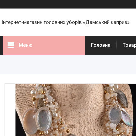
Інтернет-магазин головних уборів «Дамський каприз»
Меню
Головна
Това
Товари
Статті
Про нас
Відгуки