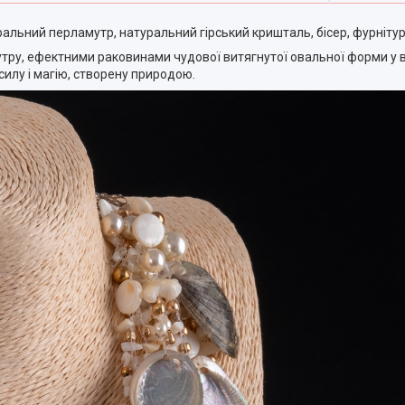
альний перламутр, натуральний гірський кришталь, бісер, фурнітур
тру, ефектними раковинами чудової витягнутої овальної форми у в
силу і магію, створену природою.