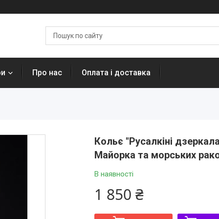
ри
Про нас
Оплата і доставка
Кольє "Русалкіні дзеркала
Майорка та морських рако
В наявності
1 850 ₴