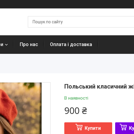
ри
Про нас
Оплата і доставка
Польський класичний жін
В наявності
900 ₴
Купити
Ку