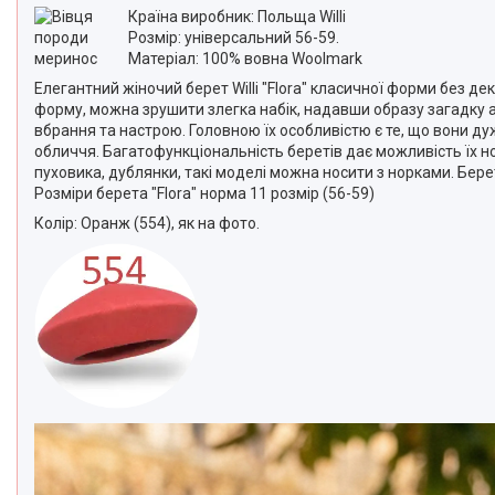
Країна виробник: Польща Willi
Розмір: універсальний 56-59.
Матеріал: 100% вовна Woolmark
Елегантний жіночий берет Willi "Flora" класичної форми без д
форму, можна зрушити злегка набік, надавши образу загадку 
вбрання та настрою. Головною їх особливістю є те, що вони ду
обличчя. Багатофункціональність беретів дає можливість їх но
пуховика, дублянки, такі моделі можна носити з норками. Бере
Розміри берета "Flora" норма 11 розмір (56-59)
Колір: Оранж (554), як на фото.