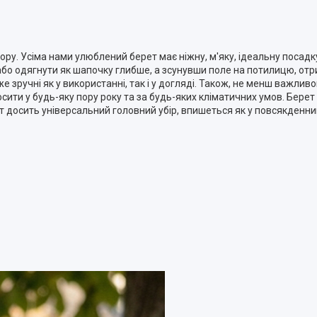
екору. Усіма нами улюблений берет має ніжну, м'яку, ідеальну поса
або одягнути як шапочку глибше, а зсунувши поле на потилицю, от
же зручні як у використанні, так і у догляді. Також, не менш важли
сити у будь-яку пору року та за будь-яких кліматичних умов. Берет
т досить універсальний головний убір, впишеться як у повсякденни