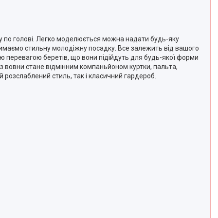
дку по голові. Легко моделюється можна надати будь-яку
римаємо стильну молодіжну посадку. Все залежить від вашого
вою перевагою беретів, що вони підійдуть для будь-якої форми
 з вовни стане відмінним компаньйоном куртки, пальта,
й розслаблений стиль, так і класичний гардероб.