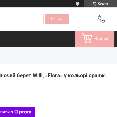
Кошик
Кошик
очий берет Willi, «Flora» у кольорі оранж.
пити з