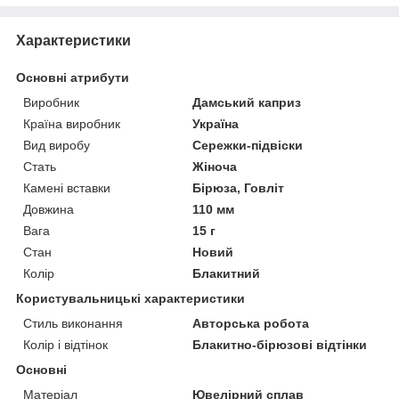
Характеристики
Основні атрибути
Виробник
Дамський каприз
Країна виробник
Україна
Вид виробу
Сережки-підвіски
Стать
Жіноча
Камені вставки
Бірюза, Говліт
Довжина
110 мм
Вага
15 г
Стан
Новий
Колір
Блакитний
Користувальницькі характеристики
Стиль виконання
Авторська робота
Колір і відтінок
Блакитно-бірюзові відтінки
Основні
Матеріал
Ювелірний сплав