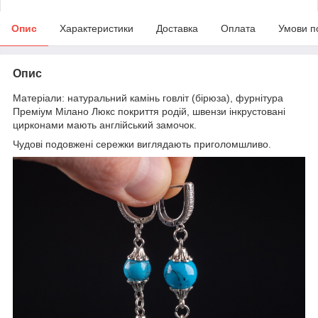
Опис
Характеристики
Доставка
Оплата
Умови п
Опис
Матеріали: натуральний камінь говліт (бірюза), фурнітура
Преміум Мілано Люкс покриття родій, швензи інкрустовані
цирконами мають англійський замочок.
Чудові подовжені сережки виглядають приголомшливо.