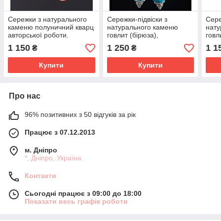
Сережки з натурального
Сережки-підвіски з
Сере
каменю полуничний кварц
натурального каменю
нату
авторської роботи.
говлит (бірюза),
говл
авторської роботи.
авто
1 150
1 250
1 1
₴
₴
Купити
Купити
Про нас
96% позитивних з 50 відгуків за рік
Працює з 07.12.2013
м. Дніпро
*, Дніпро, Україна
Контакти
Сьогодні працює з 09:00 до 18:00
Показати весь графік роботи