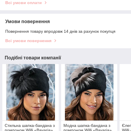
Всі умови оплати
Умови повернення
Повернення товару впродовж 14 днів за рахунок покупця
Всі умови повернення
Подібні товари компанії
Стильна шапка-бандана з
Модна шапка-бандана з
Єлег
помпоном Willi «Bavaria»,
помпоном Willi «Bavaria»,
Will