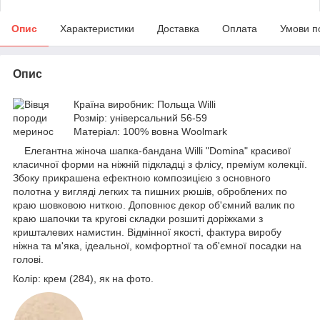
Опис
Характеристики
Доставка
Оплата
Умови п
Опис
Країна виробник: Польща Willi
Розмір: універсальний 56-59
Матеріал: 100% вовна Woolmark
Елегантна жіноча шапка-бандана Willi "Domina" красивої
класичної форми на ніжній підкладці з флісу, преміум колекції.
Збоку прикрашена ефектною композицією з основного
полотна у вигляді легких та пишних рюшів, оброблених по
краю шовковою ниткою. Доповнює декор об'ємний валик по
краю шапочки та кругові складки розшиті доріжками з
кришталевих намистин. Відмінної якості, фактура виробу
ніжна та м'яка, ідеальної, комфортної та об'ємної посадки на
голові.
Колір: крем (284), як на фото.