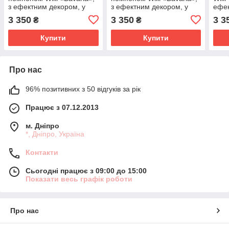
з ефектним декором, у
з ефектним декором, у
ефек
чорному кольорі.
чорному кольорі.
коль
3 350
3 350
3 3
₴
₴
Купити
Купити
Про нас
96% позитивних з 50 відгуків за рік
Працює з 07.12.2013
м. Дніпро
*, Дніпро, Україна
Контакти
Сьогодні працює з 09:00 до 15:00
Показати весь графік роботи
Про нас