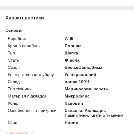
Характеристики
Основні
Виробник
Willi
Країна виробник
Польща
Тип
Шапка
Стать
Жіноча
Сезон
Весна/Осінь/Зима
Розмір головного убору
Універсальний
Склад
вовна 100%
Тип тканини
Мериносова шерсть
Матеріал підкладки
Микрофлис
Колір
Кавовий
Оздоблення та прикраси
Складки, Аплікація,
Намистини, Квіти з тканини
Стан
Новий
Приховати