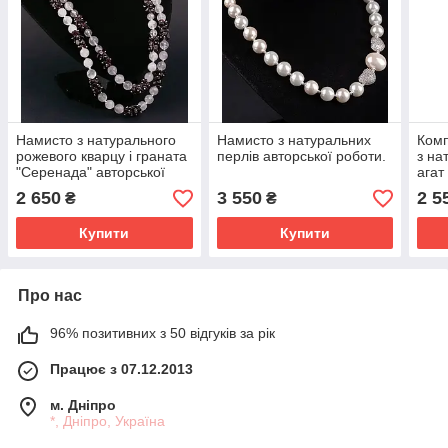
Намисто з натурального
Намисто з натуральних
Комп
рожевого кварцу і граната
перлів авторської роботи.
з на
"Серенада" авторської
агат
роботи.
авто
2 650
3 550
2 5
₴
₴
Купити
Купити
Про нас
96% позитивних з 50 відгуків за рік
Працює з 07.12.2013
м. Дніпро
*, Дніпро, Україна