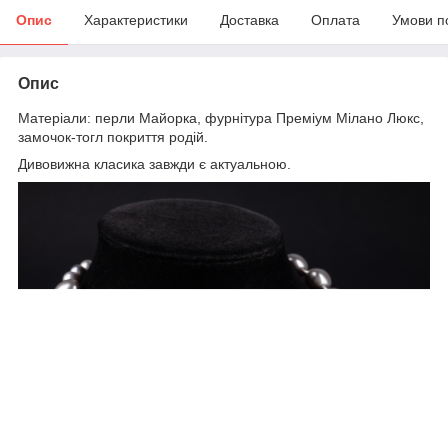
Опис
Характеристики
Доставка
Оплата
Умови п
Опис
Матеріали: перли Майорка, фурнітура Преміум Мілано Люкс,
замочок-тогл покриття родій.
Дивовижна класика завжди є актуальною.