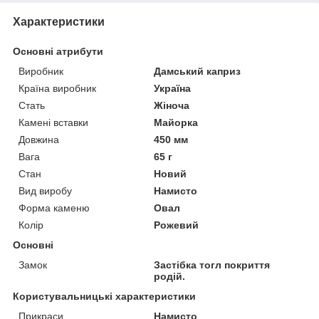
Характеристики
Основні атрибути
Виробник
Дамський каприз
Країна виробник
Україна
Стать
Жіноча
Камені вставки
Майорка
Довжина
450 мм
Вага
65 г
Стан
Новий
Вид виробу
Намисто
Форма каменю
Овал
Колір
Рожевий
Основні
Замок
Застібка тогл покриття
родій.
Користувальницькі характеристики
Прикраси
Намисто