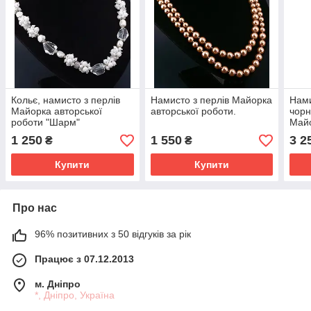
Кольє, намисто з перлів
Намисто з перлів Майорка
Нами
Майорка авторської
авторської роботи.
чорн
роботи "Шарм"
Майо
робо
1 250
1 550
3 2
₴
₴
Купити
Купити
Про нас
96% позитивних з 50 відгуків за рік
Працює з 07.12.2013
м. Дніпро
*, Дніпро, Україна