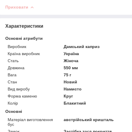
Приховати
Характеристики
Основні атрибути
Виробник
Дамський каприз
Країна виробник
Україна
Стать
Жіноча
Довжина
550 мм
Вага
75 г
Стан
Новий
Вид виробу
Намисто
Форма каменю
Круг
Колір
Блакитний
Основні
Матеріал виготовлення
австрійський кришталь
бус
Замок
Застібка тогл покриття