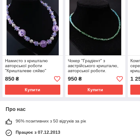
Намисто з кришталю
Чокер "Градіент" з
Комп
авторської роботи
австрійського кришталю,
сере
"Кришталеве сяйво"
авторської роботи.
криш
робо
850
950
1 2
₴
₴
Купити
Купити
Про нас
96% позитивних з 50 відгуків за рік
Працює з 07.12.2013