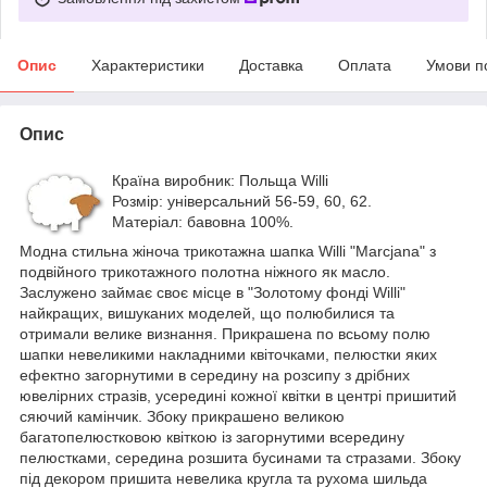
Опис
Характеристики
Доставка
Оплата
Умови п
Опис
Країна виробник: Польща Willi
Розмір: універсальний 56-59, 60, 62.
Матеріал: бавовна 100%.
Модна стильна жіноча трикотажна шапка Willi "Marcjana" з
подвійного трикотажного полотна ніжного як масло.
Заслужено займає своє місце в "Золотому фонді Willi"
найкращих, вишуканих моделей, що полюбилися та
отримали велике визнання. Прикрашена по всьому полю
шапки невеликими накладними квіточками, пелюстки яких
ефектно загорнутими в середину на розсипу з дрібних
ювелірних стразів, усередині кожної квітки в центрі пришитий
сяючий камінчик. Збоку прикрашено великою
багатопелюстковою квіткою із загорнутими всередину
пелюстками, середина розшита бусинами та стразами. Збоку
під декором пришита невелика кругла та рухома шильда