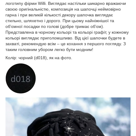
логотипу фірми Willi. Виглядає настільки шикарно вражаючи
своєю оригінальністю, композиція на шапочці неймовірно
гарна і при великій кількості декору шапочка виглядає
стильно, шляхетно і дорого. При цьому найніжнішої та
об'ємної посадки по голові (добре тримає об'єм).
Представлена ​​в чорному кольорі та кольорі графіт, у кожному
кольорі виглядає приголомшливо. Від цієї шапочки будете в
захваті, рекомендую всім – це кохання з першого погляду. З
таким головним убором легко бути модним!
Колір: чорний (d018), як на фото.