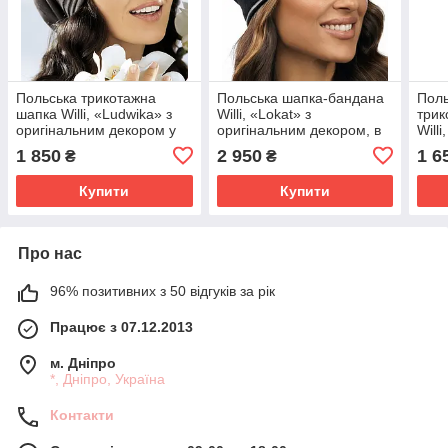
Польська трикотажна
Польська шапка-бандана
Поль
шапка Willi, «Ludwika» з
Willi, «Lokat» з
трик
оригінальним декором у
оригінальним декором, в
Willi
кольорах.
чорному кольорі.
чорн
1 850
2 950
1 6
₴
₴
Купити
Купити
Про нас
96% позитивних з 50 відгуків за рік
Працює з 07.12.2013
м. Дніпро
*, Дніпро, Україна
Контакти