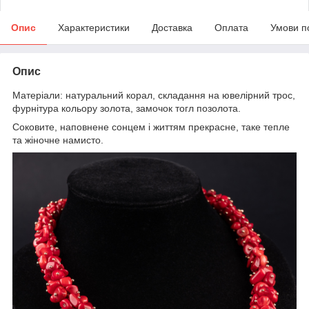
Опис
Характеристики
Доставка
Оплата
Умови п
Опис
Матеріали: натуральний корал, складання на ювелірний трос,
фурнітура кольору золота, замочок тогл позолота.
Соковите, наповнене сонцем і життям прекрасне, таке тепле
та жіночне намисто.