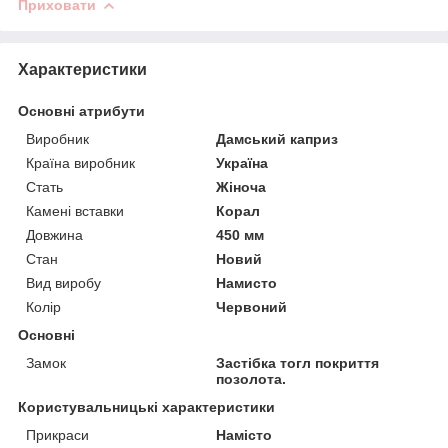
Приховати
Характеристики
Основні атрибути
Виробник
Дамський каприз
Країна виробник
Україна
Стать
Жіноча
Камені вставки
Корал
Довжина
450 мм
Стан
Новий
Вид виробу
Намисто
Колір
Червоний
Основні
Замок
Застібка тогл покриття
позолота.
Користувальницькі характеристики
Прикраси
Намісто