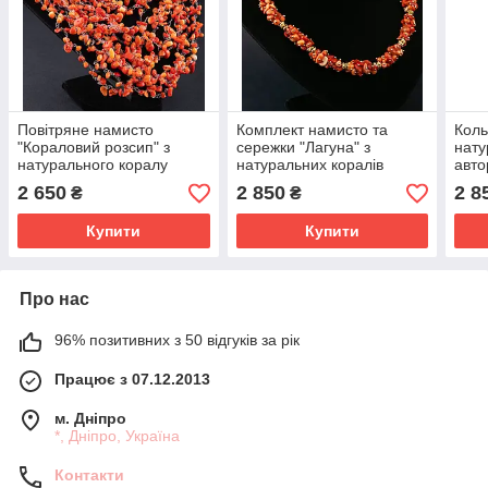
Повітряне намисто
Комплект намисто та
Коль
"Кораловий розсип" з
сережки "Лагуна" з
нату
натурального коралу
натуральних коралів
авто
авторської роботи.
авторської роботи.
"Сол
2 650
2 850
2 8
₴
₴
Купити
Купити
Про нас
96% позитивних з 50 відгуків за рік
Працює з 07.12.2013
м. Дніпро
*, Дніпро, Україна
Контакти