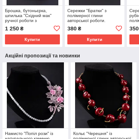
Брошка, бутоньєрка,
Сережки "Братки" з
Сере
шпилька "Східний мак"
полімерної глини
рубі
ручної роботи з
авторської роботи.
полі
флористичних полімерних
1 250
380
350
₴
₴
глин.
Купити
Купити
Акційні пропозиції та новинки
Намисто "Попіл рози" із
Кольє "Черешня" із
натурального каменю
полімерної глини авторської