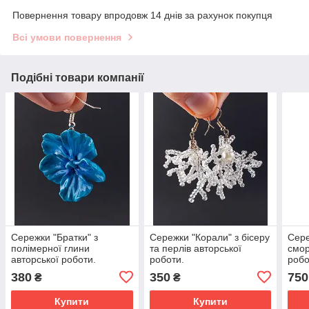
Повернення товару впродовж 14 днів за рахунок покупця
Всі умови повернення
Подібні товари компанії
Сережки "Братки" з
Сережки "Корали" з бісеру
Сере
полімерної глини
та перлів авторської
смор
авторської роботи.
роботи.
робо
глин
380
350
750
₴
₴
Купити
Купити